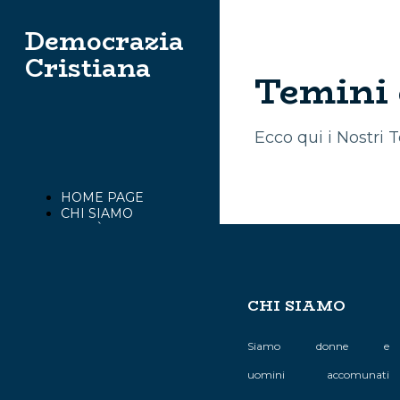
Democrazia
Cristiana
Temini 
Ecco qui i Nostri 
HOME PAGE
CHI SIAMO
UN PÒ DI STORIA
MULTIMEDIA
ISCRIVITI ALLA
D.C.
COMUNICATI &
CHI SIAMO
STAMPA
DOCUMENTI E
ATTI
Siamo donne e
REGIONI
CAMPANIA
uomini accomunati
25 CONGRESSO