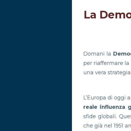
La Democ
Domani la
Democ
per riaffermare la
una vera strategia
L’Europa di oggi
reale influenza 
sfide globali. Qu
che già nel 1951 