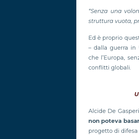
“Senza una volont
struttura vuota, pr
Ed è proprio questa
– dalla guerra in
che l’Europa, senz
conflitti globali.
U
Alcide De Gasperi
non poteva basars
progetto di difes